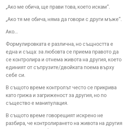
„Ако ме обича, ще прави това, което искам“.
„Ако тя ме обича, няма да говори с други мъже“.
Ако…
Формулировката е различна, но същността е
една и съща: за любовта се приема правото да
се контролира и отнема живота на другия, което
единият от съпрузите/двойката поема върху
себе си.
В същото време контролът често се прикрива
като грижа и загриженост за другия, но по
същество е манипулация.
В същото време говорещият искрено не
разбира, че контролирането на живота на другия