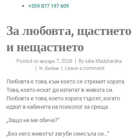
+359 877 197 609
За любовта, щастието
и нещастието
Posted on
януари 7, 2026
By
Iuliia Madzharska
In
Любов
Leave a comment
Любовта е това, към което се стремят хората.
Това, което искат да изпитат в живота си.
Любовта е това, което хората търсят, когато
идват в кабинета на психолог за среща.
„Защо не ме обича?“
„Без него животът загуби смисъла си…“