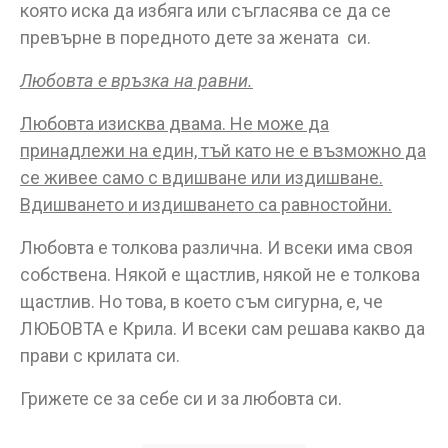
която иска да избяга или съгласява се да се
превърне в поредното дете за жената си.
Любовта е връзка на равни.
Любовта изисква двама. Не може да
принадлежи на един, тъй като не е възможно да
се живее само с вдишване или издишване.
Вдишването и издишването са равностойни.
Любовта е толкова различна. И всеки има своя
собствена. Някой е щастлив, някой не е толкова
щастлив. Но това, в което съм сигурна, е, че
ЛЮБОВТА е Крила. И всеки сам решава какво да
прави с крилата си.
Грижете се за себе си и за любовта си.