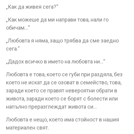
„Как да живея сега?“
„Как можеше да ми направи това, нали го
обичам…“
„Любовта я няма, защо трябва да сме заедно
сега.“
„Дадох всичко в името на любовта ни…“
Любовта е това, което се губи при раздяла, без
което не искат да се озоват в семейство, това,
заради което се правят невероятни обрати в
живота, заради което се борят с болести или
напълно преразглеждат живота си…
Любовта е нещо, което има стойност в нашия
материален свят.