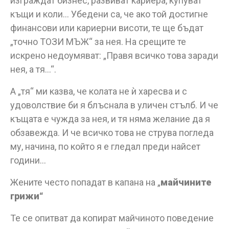
изграждат бизнес, развиват кариера, купуват
къщи и коли… Убедени са, че ако той достигне
финансови или кариерни висоти, те ще бъдат
„точно ТОЗИ МЪЖ“ за нея. На срещите те
искрено недоумяват: „Правя всичко това заради
нея, а тя…“.
А „тя“ ми казва, че колата не ѝ харесва и с
удоволствие би я блъснала в уличен стълб. И че
къщата е чужда за нея, и тя няма желание да я
обзавежда. И че всичко това не струва погледа
му, начина, по който я е гледал преди найсет
години…
Жените често попадат в капана на „
майчините
грижи“
Те се опитват да копират майчиното поведение