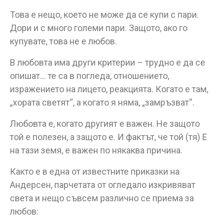
Това е нещо, което не може да се купи с пари.
Дори и с много големи пари. Защото, ако го
купувате, това не е любов.
В любовта има други критерии – трудно е да се
опишат… те са в погледа, отношението,
изражението на лицето, реакцията. Когато е там,
„хората светят“, а когато я няма, „замръзват“.
Любовта е, когато другият е важен. Не защото
той е полезен, а защото е. И фактът, че той (тя) Е
на тази земя, е важен по някаква причина.
Както е в една от известните приказки на
Андерсен, парчетата от огледало изкривяват
света и нещо съвсем различно се приема за
любов: