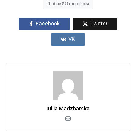
Любов#Отношения
Facebook
Twitter
VK
Iuliia Madzharska