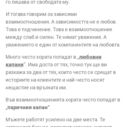
го лишава от свободата му.
И тогава говорим за зависими
взаимоотношения. А зависимостта не е любов.
Това е подчинение. Това е взаимоотношение
между слаб и силен. Те нямат уважение. А
уважението е един от компонентите на любовта.
Много често хората попадат в „
любовни
капани
“. Има доста от тях, точно тук ще ви
разкажа за два от тях, които често се срещат в
историите на клиентите и най-често носят
нещастие на връзката им.
Във взаимоотношенията хората често попадат в
„
паричния капан“
.
Мъжете работят усилено на две места. Те