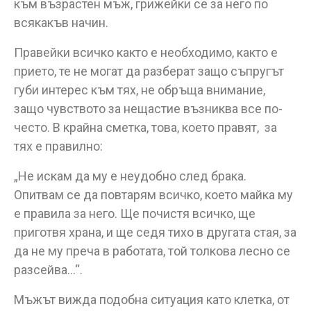
към възрастен мъж, грижейки се за него по
всякакъв начин.
Правейки всичко както е необходимо, както е
прието, те не могат да разберат защо съпругът
губи интерес към тях, не обръща внимание,
защо чувството за нещастие възниква все по-
често. В крайна сметка, това, което правят, за
тях е правилно:
„Не искам да му е неудобно след брака.
Опитвам се да повтарям всичко, което майка му
е правила за него. Ще почистя всичко, ще
приготвя храна, и ще седя тихо в другата стая, за
да не му преча в работата, той толкова лесно се
разсейва…“.
Мъжът вижда подобна ситуация като клетка, от